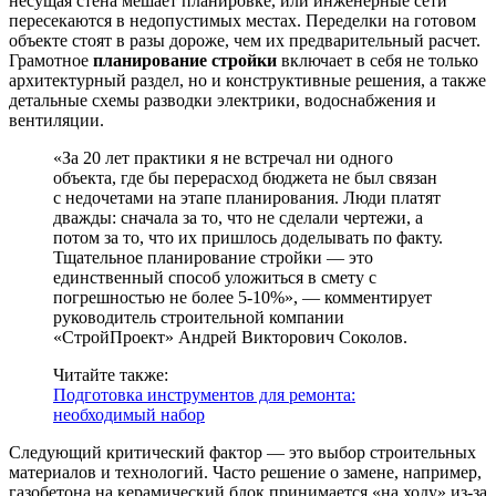
несущая стена мешает планировке, или инженерные сети
пересекаются в недопустимых местах. Переделки на готовом
объекте стоят в разы дороже, чем их предварительный расчет.
Грамотное
планирование стройки
включает в себя не только
архитектурный раздел, но и конструктивные решения, а также
детальные схемы разводки электрики, водоснабжения и
вентиляции.
«За 20 лет практики я не встречал ни одного
объекта, где бы перерасход бюджета не был связан
с недочетами на этапе планирования. Люди платят
дважды: сначала за то, что не сделали чертежи, а
потом за то, что их пришлось доделывать по факту.
Тщательное планирование стройки — это
единственный способ уложиться в смету с
погрешностью не более 5-10%», — комментирует
руководитель строительной компании
«СтройПроект» Андрей Викторович Соколов.
Читайте также:
Подготовка инструментов для ремонта:
необходимый набор
Следующий критический фактор — это выбор строительных
материалов и технологий. Часто решение о замене, например,
газобетона на керамический блок принимается «на ходу» из-за