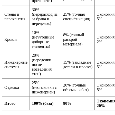
прочности)
30%
Стены и
(перерасход из-
25% (точная
Экономия
перекрытия
за брака и
спецификация)
5%
переделок)
10%
8% (точный
(неучтенные
Экономия
Кровля
раскрой
доборные
2%
материала)
элементы)
20%
(переделки
Инженерные
15% (закладные
Экономия
после
системы
детали в проект)
5%
возведения
стен)
25%
20% (точные
Экономия
Отделка
(нестыковки с
объемы работ)
5%
инженерией)
Экономи
Итого
100% (база)
80%
20%