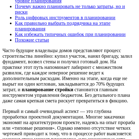
уровне планирования
Почему важно планировать не только затраты, но и
риски
Роль цифровых инструментов в планировании
Как правильно выбрать подрядчика на этапе
планирования
Как избежать типичных ошибок при планировании
Похожие статьи
Часто будущие владельцы домов представляют процесс
строительства линейно: купил участок, нанял бригаду, залил
фундамент, возвел стены и получил готовый дом. На
практике этот путь напоминает лабиринт с множеством
развилок, где каждое неверное решение ведет к
дополнительным расходам. Именно на этапе, когда еще не
вырыт ни один котлован, закладывается до 70% будущих
затрат, и
планирование стройки
становится главным
инструментом управления бюджетом. Без детального плана
даже самая крепкая смета рискует превратиться в фикцию.
Первый и самый очевидный аспект — это глубина
проработки проектной документации. Многие заказчики
экономят на архитектурном проекте, надеясь на опыт прораба
или «типовые решения». Однако именно отсутствие четких
чертежей приводит к тому, что в процессе работ выясняется: