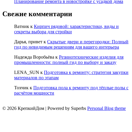
Планирование ремонта в новостройке с усадкой дома
Свежие комментарии
Ватник
к
Кирпич рядовой: характеристики, виды и
секреты выбора для стройки
Дарья, привет
к
Скрытые двери и перегородки: Полный
гид по невидимым решениям для вашего интерьера
Надежда Воробьёва
к
Резинотехнические изделия для
промышленности: полный гид по выбору и заказу
LENA_SUN
к
Подготовка к ремонту: стратегия закупки
материалов по этапам
Тохчик
к
Подготовка пола к ремонту под тёплые полы с
расчётом мощности
© 2026 КрепкийДом
| Powered by Superbs
Personal Blog theme