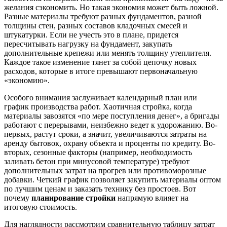
желания сэкономить. Но такая экономия может быть ложной.
Разные материалы требуют разных фундаментов, разной
толщины стен, разных составов кладочных смесей и
штукатурки. Если не учесть это в плане, придется
пересчитывать нагрузку на фундамент, закупать
дополнительные крепежи или менять толщину утеплителя.
Каждое такое изменение тянет за собой цепочку новых
расходов, которые в итоге превышают первоначальную
«экономию».
Особого внимания заслуживает календарный план или
график производства работ. Хаотичная стройка, когда
материалы завозятся «по мере поступления денег», а бригады
работают с перерывами, неизбежно ведет к удорожанию. Во-
первых, растут сроки, а значит, увеличиваются затраты на
аренду бытовок, охрану объекта и проценты по кредиту. Во-
вторых, сезонные факторы (например, необходимость
заливать бетон при минусовой температуре) требуют
дополнительных затрат на прогрев или противоморозные
добавки. Четкий график позволяет закупить материалы оптом
по лучшим ценам и заказать технику без простоев. Вот
почему
планирование стройки
напрямую влияет на
итоговую стоимость.
Для наглядности рассмотрим сравнительную таблицу затрат