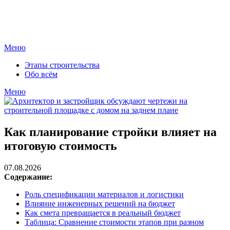
Перейти
КрепкийДом
к
Портал современных строительных технологий
содержимому
Меню
Этапы строительства
Обо всём
Меню
Как планирование стройки влияет на
итоговую стоимость
07.08.2026
Содержание:
Роль спецификации материалов и логистики
Влияние инженерных решений на бюджет
Как смета превращается в реальный бюджет
Таблица: Сравнение стоимости этапов при разном