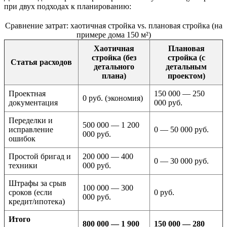
при двух подходах к планированию:
Сравнение затрат: хаотичная стройка vs. плановая стройка (на
примере дома 150 м²)
Хаотичная
Плановая
стройка (без
стройка (с
Статья расходов
детального
детальным
плана)
проектом)
Проектная
150 000 — 250
0 руб. (экономия)
документация
000 руб.
Переделки и
500 000 — 1 200
исправление
0 — 50 000 руб.
000 руб.
ошибок
Простой бригад и
200 000 — 400
0 — 30 000 руб.
техники
000 руб.
Штрафы за срыв
100 000 — 300
сроков (если
0 руб.
000 руб.
кредит/ипотека)
Итого
800 000 — 1 900
150 000 — 280