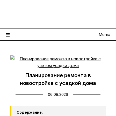
Перейти
КрепкийДом
к
содержимому
Портал современных строительных технологий
Меню
Планирование ремонта в
новостройке с усадкой дома
06.08.2026
Содержание: