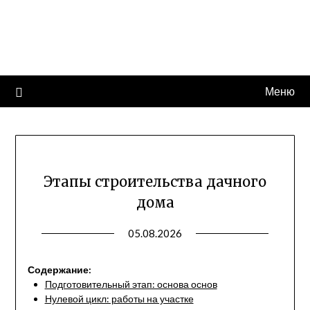
Перейти
КрепкийДом
к
содержимому
Портал современных строительных технологий
Меню
Этапы строительства дачного
дома
05.08.2026
Содержание:
Подготовительный этап: основа основ
Нулевой цикл: работы на участке