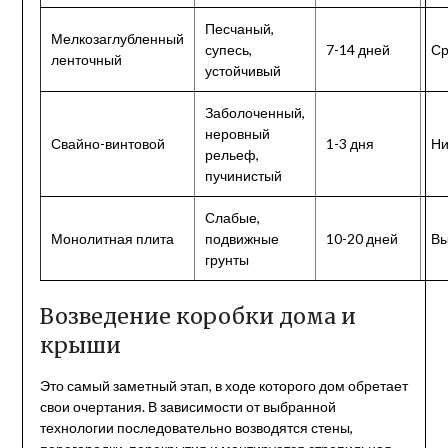
Песчаный,
Мелкозаглубленный
супесь,
7-14 дней
Ср
ленточный
устойчивый
Заболоченный,
неровный
Свайно-винтовой
1-3 дня
Ни
рельеф,
пучинистый
Слабые,
Монолитная плита
подвижные
10-20 дней
Вы
грунты
Возведение коробки дома и
крыши
Это самый заметный этап, в ходе которого дом обретает
свои очертания. В зависимости от выбранной
технологии последовательно возводятся стены,