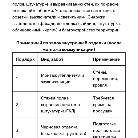
полов, штукатурке и выравниванию стен, их покраске
или оклейке обоями. Устанавливаются сантехника,
розетки, выключатели и светильники. Снаружи
выполняется фасадная отделка (сайдинг, штукатурка,
облицовочный кирпич) и благоустройство территории.
Примерный порядок внутренней отделки (после
монтажа коммуникаций)
Порядок
Вид работ
Примечание
Стены,
Монтаж утеплителя и
1
перекрытия,
звукоизоляции
кровля
Стяжка пола и
Требуется
2
выравнивание стен
время на
(штукатурка/ГКЛ)
просушку
Подготовка
Черновая отделка
3
под чистовые
(шпаклевка, грунтовка)
материалы