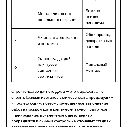
Ламинат,
Монтаж чистового
4
плитка,
напольного покрытия
линолеум
Обои, краска,
Чистовая отделка стен
5
декоративные
и потолков
панели
Установка дверей,
плинтусов,
Финальный
6
сантехники,
монтаж
светильников
Строительство дачного дома — это марафон, а не
спринт. Каждый из этапов взаимосвязан с предыдущим
и последующим, поэтому качественное выполнение
работ на каждом шаге критически важно. Грамотное
планирование, привлечение ответственных
подрядчиков и личный контроль на ключевых стадиях
позволят вам уверенно пройти весь путь и в итоге