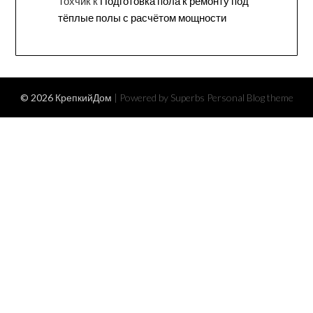
Тохчик
к
Подготовка пола к ремонту под
тёплые полы с расчётом мощности
© 2026 КрепкийДом
| Powered by Superbs
Personal Blog theme