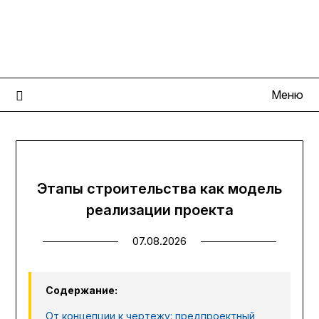
Перейти
КрепкийДом
к
содержимому
Портал современных строительных технологий
Меню
Этапы строительства как модель
реализации проекта
07.08.2026
Содержание:
От концепции к чертежу: предпроектный