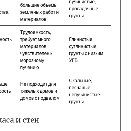
пучинистые,
большие объемы
просадочные
ства
земляных работ и
грунты
материалов
Трудоемкость,
ность
требует много
Глинистые,
материалов,
суглинистые
чувствителен к
грунты с низким
морозному
УГВ
пучению
Скальные,
ньше
Не подходит для
песчаные,
рость
тяжелых домов и
непучинистые
домов с подвалом
грунты
аса и стен