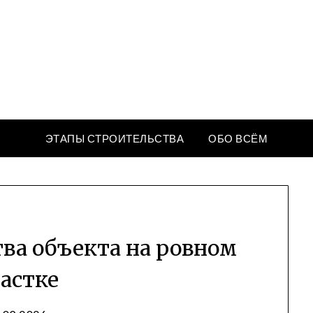
КрепкийДом
Портал современных строительных технологий
ЭТАПЫ СТРОИТЕЛЬСТВА
ОБО ВСЁМ
ва объекта на ровном
астке