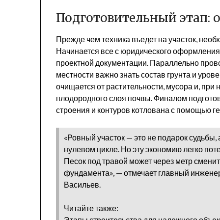
Подготовительный этап: о
Прежде чем техника въедет на участок, нео
Начинается все с юридического оформления
проектной документации. Параллельно пров
местности важно знать состав грунта и урове
очищается от растительности, мусора и, при
плодородного слоя почвы. Финалом подготов
строения и контуров котлована с помощью г
«Ровный участок — это не подарок судьбы,
нулевом цикле. Но эту экономию легко пот
Песок под травой может через метр смени
фундамента», — отмечает главный инжене
Васильев.
Читайте также:
Этапы строительства для надежного объек