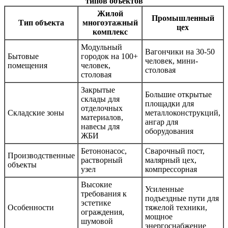
типов объектов
Жилой
Промышленный
Тип объекта
многоэтажный
цех
комплекс
Модульный
Вагончики на 30-50
Бытовые
городок на 100+
человек, мини-
помещения
человек,
столовая
столовая
Закрытые
Большие открытые
склады для
площадки для
отделочных
Складские зоны
металлоконструкций,
материалов,
ангар для
навесы для
оборудования
ЖБИ
Бетононасос,
Сварочный пост,
Производственные
растворный
малярный цех,
объекты
узел
компрессорная
Высокие
Усиленные
требования к
подъездные пути для
эстетике
Особенности
тяжелой техники,
ограждения,
мощное
шумовой
энергоснабжение