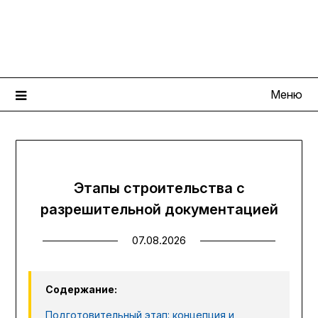
Перейти
КрепкийДом
к
содержимому
Портал современных строительных технологий
Меню
Этапы строительства с
разрешительной документацией
07.08.2026
Содержание:
Подготовительный этап: концепция и