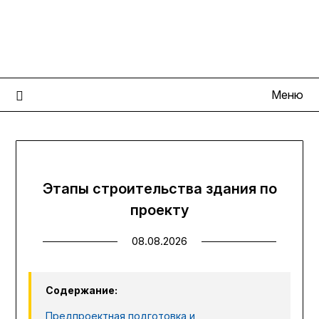
Перейти
КрепкийДом
к
содержимому
Портал современных строительных технологий
Меню
Этапы строительства здания по
проекту
08.08.2026
Содержание:
Предпроектная подготовка и