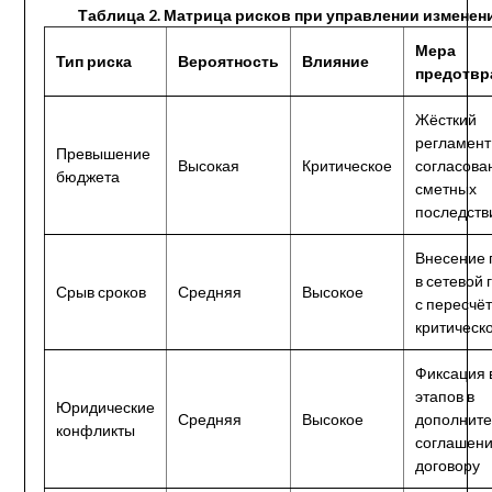
Таблица 2. Матрица рисков при управлении изменен
Мера
Тип риска
Вероятность
Влияние
предотвр
Жёсткий
регламент
Превышение
Высокая
Критическое
согласова
бюджета
сметных
последств
Внесение 
в сетевой 
Срыв сроков
Средняя
Высокое
с пересчё
критическо
Фиксация 
этапов в
Юридические
Средняя
Высокое
дополнит
конфликты
соглашени
договору