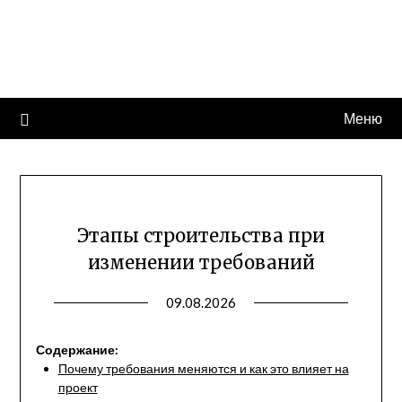
Перейти
КрепкийДом
к
содержимому
Портал современных строительных технологий
Меню
Этапы строительства при
изменении требований
09.08.2026
Содержание:
Почему требования меняются и как это влияет на
проект