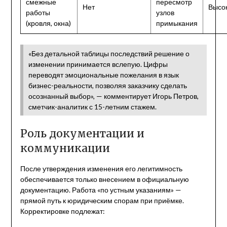
смежные
пересмотр
Нет
Высо
работы
узлов
(кровля, окна)
примыкания
«Без детальной таблицы последствий решение о
изменении принимается вслепую. Цифры
переводят эмоциональные пожелания в язык
бизнес-реальности, позволяя заказчику сделать
осознанный выбор», — комментирует Игорь Петров,
сметчик-аналитик с 15-летним стажем.
Роль документации и
коммуникации
После утверждения изменения его легитимность
обеспечивается только внесением в официальную
документацию. Работа «по устным указаниям» —
прямой путь к юридическим спорам при приёмке.
Корректировке подлежат: