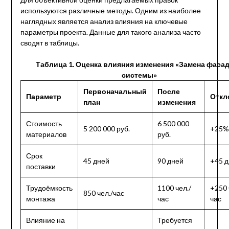
используются различные методы. Одним из наиболее
наглядных является анализ влияния на ключевые
параметры проекта. Данные для такого анализа часто
сводят в таблицы.
Таблица 1. Оценка влияния изменения «Замена фаса
системы»
Первоначальный
После
Параметр
Откл
план
изменения
Стоимость
6 500 000
5 200 000 руб.
+25%
материалов
руб.
Срок
45 дней
90 дней
+45 
поставки
Трудоёмкость
1100 чел./
+250 
850 чел./час
монтажа
час
час
Влияние на
Требуется