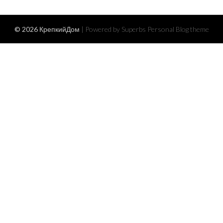
© 2026 КрепкийДом
| Powered by Superbs
Personal Blog theme