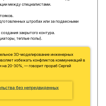
нации между специалистами.
тояков.
одготовленных штробах или за подвесными
 создания закрытого контура.
иаторы, теплые полы).
тельное 3D-моделирование инженерных
зволяет избежать конфликтов коммуникаций в
и на 20-30%, — говорит прораб Сергей
ельства без непредвиденных