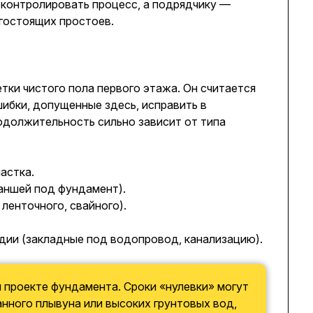
 контролировать процесс, а подрядчику —
гостоящих простоев.
тки чистого пола первого этажа. Он считается
шибки, допущенные здесь, исправить в
должительность сильно зависит от типа
.
астка.
аншей под фундамент).
ленточного, свайного).
дии (закладные под водопровод, канализацию).
и проекте фундамента. Сроки «нулевки» могут
анного плывуна или высоких грунтовых вод,