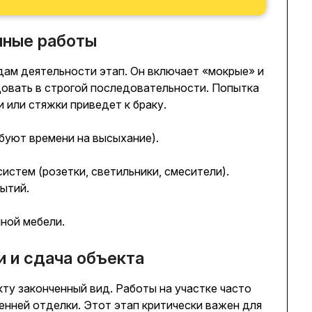
шные работы
дам деятельности этап. Он включает «мокрые» и
овать в строгой последовательности. Попытка
 или стяжки приведет к браку.
буют времени на высыхание).
истем (розетки, светильники, смесители).
рытий.
нной мебели.
и и сдача объекта
ту законченный вид. Работы на участке часто
нней отделки. Этот этап критически важен для