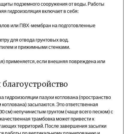
защиты подземного сооружения от воды. Работы
няя гидроизоляция включает в себя:
алов или ПВХ-мембран на подготовленные
тру для отвода грунтовых вод.
стилем и прижимными стенками.
я) применяется, если внешняя повреждена или
и благоустройство
ва гидроизоляции пазухи котлована (пространство
 котлована) засыпаются. Это ответственная
30 см) непучинистым грунтом (чаще всего песком) с
качественная трамбовка может привести к
гающих территорий. После завершения засыпки
тся работы по вертикальному планированию и