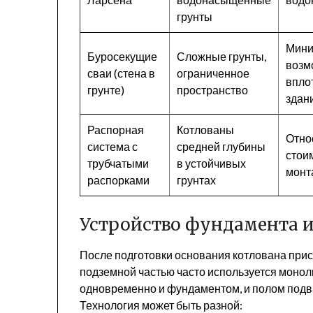
грунты
Мини
Буросекущие
Сложные грунты,
возм
сваи (стена в
ограниченное
впло
грунте)
пространство
здан
Распорная
Котлованы
Отно
система с
средней глубины
стои
трубчатыми
в устойчивых
монт
распорками
грунтах
Устройство фундамента 
После подготовки основания котлована прис
подземной частью часто используется монол
одновременно и фундаментом, и полом подва
Технология может быть разной: