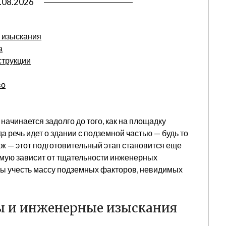
.08.2026
 изыскания
а
струкции
во
начинается задолго до того, как на площадку
а речь идет о здании с подземной частью — будь то
аж — этот подготовительный этап становится еще
ямую зависит от тщательности инженерных
ны учесть массу подземных факторов, невидимых
ы и инженерные изыскания