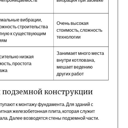
мальные вибрации,
Очень высокая
ожность строительства
стоимость, сложность
тную к существующим
технологии
иям
Занимает много места
сительно низкая
внутри котлована,
мость, простота
мешает ведению
ажа
других работ
и подземной конструкции
тупают к монтажу фундамента. Для зданий с
итная железобетонная плита, которая служит
ла. Далее возводятся стены подземной части.