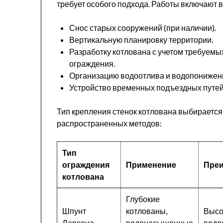
требует особого подхода. Работы включают в
Снос старых сооружений (при наличии).
Вертикальную планировку территории.
Разработку котлована с учетом требуемы
ограждения.
Организацию водоотлива и водопонижения
Устройство временных подъездных путей
Тип крепления стенок котлована выбирается 
распространенных методов:
Тип
ограждения
Применение
Пре
котлована
Глубокие
Шпунт
котлованы,
Высо
Ларсена
водонасыщенные
водо