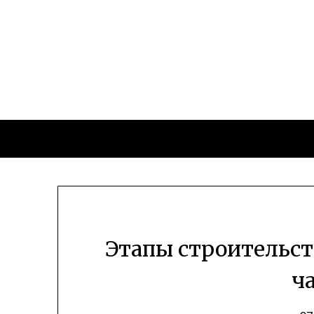
Перейти
к
содержимому
Этапы строительст
ч