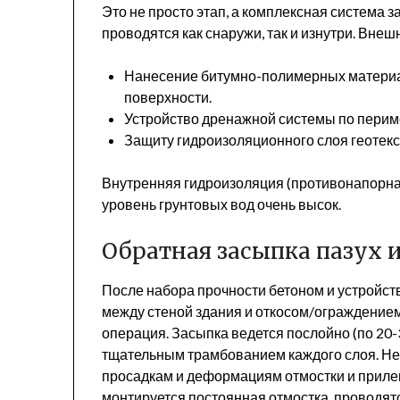
Это не просто этап, а комплексная система 
проводятся как снаружи, так и изнутри. Внеш
Нанесение битумно-полимерных матери
поверхности.
Устройство дренажной системы по периме
Защиту гидроизоляционного слоя геотек
Внутренняя гидроизоляция (противонапорна
уровень грунтовых вод очень высок.
Обратная засыпка пазух 
После набора прочности бетоном и устройст
между стеной здания и откосом/ограждением
операция. Засыпка ведется послойно (по 20-
тщательным трамбованием каждого слоя. Не
просадкам и деформациям отмостки и приле
монтируется постоянная отмостка, проводя