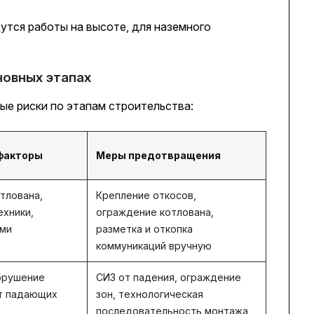
дутся работы на высоте, для наземного
новных этапах
ые риски по этапам строительства:
факторы
Меры предотвращения
тлована,
Крепление откосов,
ехники,
ограждение котлована,
ми
разметка и откопка
коммуникаций вручную
брушение
СИЗ от падения, ограждение
от падающих
зон, технологическая
последовательность монтажа