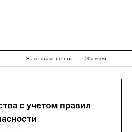
КрепкийДом
Портал современных строительных технологий
Этапы строительства
Обо всём
тва с учетом правил
пасности