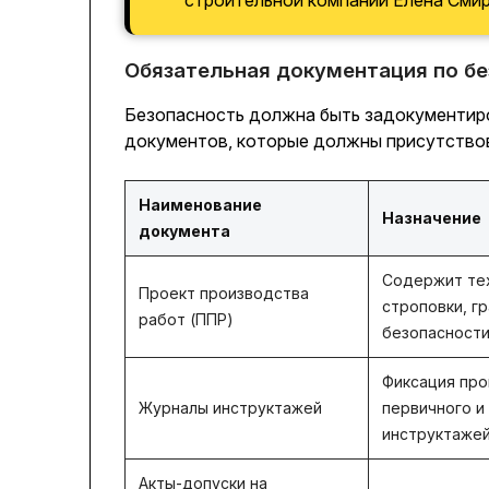
строительной компании Елена Смир
Обязательная документация по б
Безопасность должна быть задокументир
документов, которые должны присутствов
Наименование
Назначение
документа
Содержит тех
Проект производства
строповки, г
работ (ППР)
безопасност
Фиксация про
Журналы инструктажей
первичного и
инструктажей
Акты-допуски на