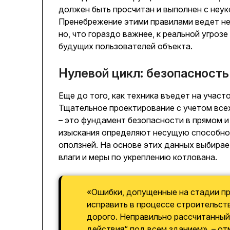
должен быть просчитан и выполнен с неу
Пренебрежение этими правилами ведет не
но, что гораздо важнее, к реальной угроз
будущих пользователей объекта.
Нулевой цикл: безопасность 
Еще до того, как техника въедет на участо
Тщательное проектирование с учетом всех
– это фундамент безопасности в прямом 
изыскания определяют несущую способност
оползней. На основе этих данных выбирае
влаги и меры по укреплению котлована.
«Ошибки, допущенные на стадии пр
исправить в процессе строительст
дорого. Неправильно рассчитанный
действия“ под всем зданием», – о